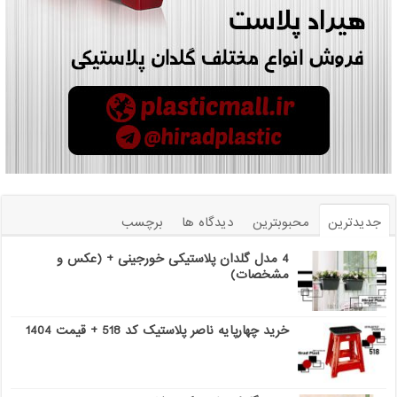
جدیدترین
محبوبترین
دیدگاه ها
برچسب
4 مدل گلدان پلاستیکی خورجینی + (عکس و
مشخصات)
خرید چهارپایه ناصر پلاستیک کد 518 + قیمت 1404