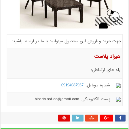
جهت خرید و فروش این محصول میتوانید با ما در ارتباط باشید:
هیراد پلاست
راه های ارتباطی:
شماره موبایل:
09194087937
پست الکترونیکی: hiradplast.co@gmail.com