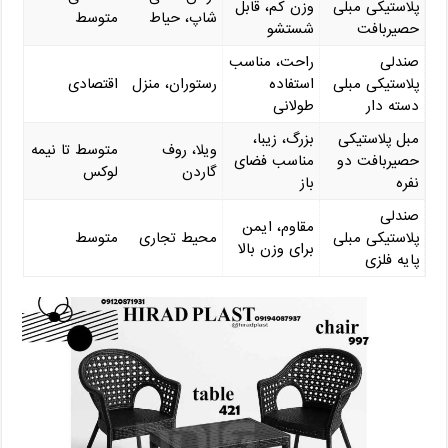
پلاستیکی مبلی
وزن کم، قابل
شاپ، حیاط
متوسط
حصیربافت
شستشو
صندلی
راحت، مناسب
پلاستیکی مبلی
استفاده
رستوران، منزل
اقتصادی
دسته‌ دار
طولانی
مبل پلاستیکی
بزرگ، زیبا،
ویلا، روف‌
متوسط تا نیمه
حصیربافت دو
مناسب فضای
گاردن
‌لوکس
‌نفره
باز
صندلی
مقاوم، ایمن
پلاستیکی مبلی
محیط تجاری
متوسط
برای وزن بالا
پایه فلزی