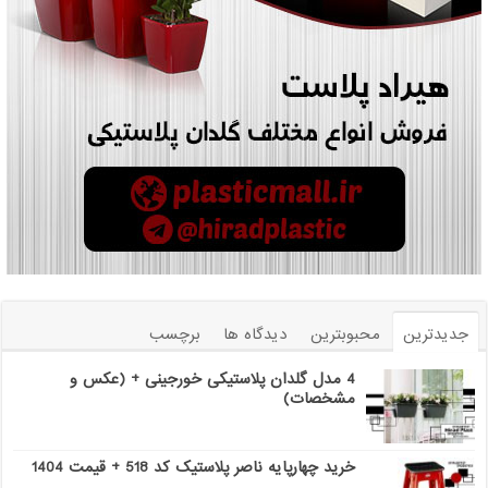
جدیدترین
محبوبترین
دیدگاه ها
برچسب
4 مدل گلدان پلاستیکی خورجینی + (عکس و
مشخصات)
خرید چهارپایه ناصر پلاستیک کد 518 + قیمت 1404