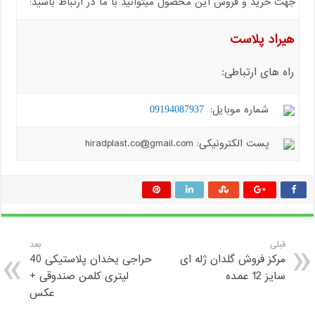
جهت خرید و فروش این محصول میتوانید با ما در ارتباط باشید:
هیراد پلاست
راه های ارتباطی:
شماره موبایل:
09194087937
پست الکترونیکی: hiradplast.co@gmail.com
قبلی
بعد
مرکز فروش گلدان ژله ای
حراجی یخدان پلاستیکی 40
سایز 12 عمده
لیتری کلمن صندوقی +
عکس