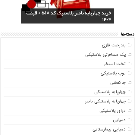
خرید سرویس جهیزیه پلاستیکی هوم کت +
4 مدل گلدان پلاستیکی خورجینی + (عکس و
پخش عمده صندلی پلاستیکی دسته دار 889
خرید چهارپایه ناصر پلاستیک کد 518 + قیمت
1404
مشخصات)
ناصر + قیمت روز
مستقیم از تولیدی
خرید گلدان پلاستیکی نشا به صورت عمده
دسته‌ها
بندرخت فلزی
پک مسافرتی پلاستیکی
تخت استخر
توپ پلاستیکی
جاکفشی
چهارپایه پلاستیکی
چهارپایه پلاستیکی ناصر
دراور پلاستیکی
دمپایی
دمپایی بیمارستانی