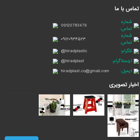
تماس با ما
شماره
09120783476
تماس:
شماره
۰۹۱۲۰۹۳۴۵۲۳
تماس:
تلگرام:
@hiradplastic
اینستاگرام:
@hiradplast
ایمیل:
hiradplast.co@gmail.com
اخبار تصویری