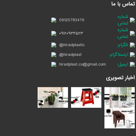
تماس با ما
شماره
09120783476
تماس:
شماره
۰۹۱۲۰۹۳۴۵۲۳
تماس:
تلگرام:
@hiradplastic
اینستاگرام:
@hiradplast
ایمیل:
hiradplast.co@gmail.com
اخبار تصویری