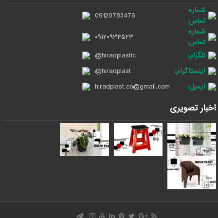
شماره
09120783476
تماس:
شماره
۰۹۱۲۰۹۳۴۵۲۳
تماس:
تلگرام:
@hiradplastic
اینستاگرام:
@hiradplast
ایمیل:
hiradplast.co@gmail.com
اخبار تصویری