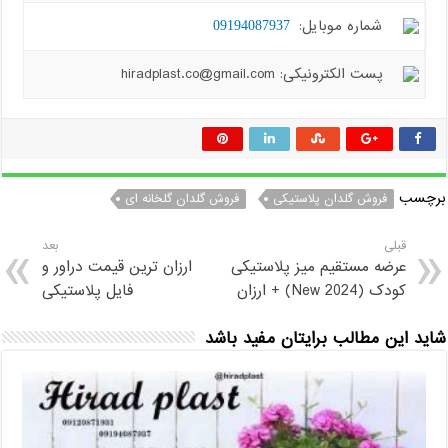
شماره موبایل:
09194087937
پست الکترونیکی: hiradplast.co@gmail.com
برچسب
فروش گلدان پلاستیکی
فروش گلدان گلخانه ای
قبلی
بعد
عرضه مستقیم میز پلاستیکی
ارزان ترین قیمت دراور و
کودک (2024 New) + ارزان
فایل پلاستیکی
شاید این مطالب برایتان مفید باشد