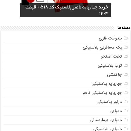
خرید سرویس جهیزیه پلاستیکی هوم کت +
4 مدل گلدان پلاستیکی خورجینی + (عکس و
پخش عمده صندلی پلاستیکی دسته دار 889
خرید چهارپایه ناصر پلاستیک کد 518 + قیمت
1404
مشخصات)
ناصر + قیمت روز
مستقیم از تولیدی
خرید گلدان پلاستیکی نشا به صورت عمده
دسته‌ها
بندرخت فلزی
پک مسافرتی پلاستیکی
تخت استخر
توپ پلاستیکی
جاکفشی
چهارپایه پلاستیکی
چهارپایه پلاستیکی ناصر
دراور پلاستیکی
دمپایی
دمپایی بیمارستانی
دمپایی پلاستیکی