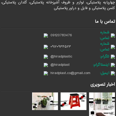
چهارپایه پلاستیکی، لوازم و ظروف آشپزخانه پلاستیکی، گلدان پلاستیکی،
کلمن پلاستیکی و فایل و دراور پلاستیکی
تماس با ما
شماره
09120783476
تماس:
شماره
۰۹۱۲۰۹۳۴۵۲۳
تماس:
تلگرام:
@hiradplastic
اینستاگرام:
@hiradplast
ایمیل:
hiradplast.co@gmail.com
اخبار تصویری