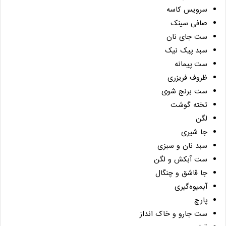
سرویس کاسه
صافی سینک
ست جای نان
سبد پیک‌ نیک
ست پیمانه
ظروف فریزری
ست برنج شوی
تخته گوشت
لگن
جا شیری
سبد نان و سبزی
ست آبکش و لگن
جا قاشق و چنگال
آبمیوه‌گیری
پارچ
ست جارو و خاک انداز