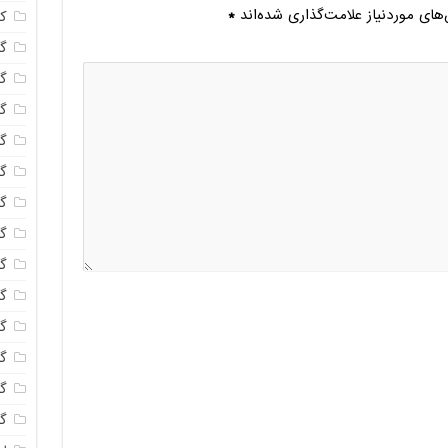
ای موردنیاز علامت‌گذاری شده‌اند
*
ک
گل
گل
گل
گل
گ
گل
گل
گل
گ
گل
گل
گ
گل