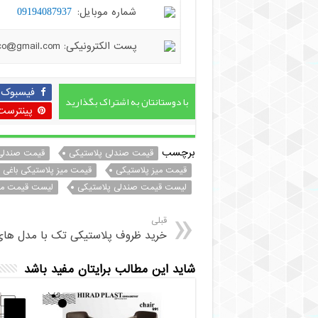
شماره موبایل:
09194087937
پست الکترونیکی: hiradplast.co@gmail.com
فیسبوک
با دوستانتان به اشتراک بگذارید
پینترست
برچسب
قیمت صندلی پلاستیکی
قیمت صندلی 
قیمت میز پلاستیکی
قیمت میز پلاستیکی باغی
لیست قیمت صندلی پلاستیکی
لیست قیمت میز
قبلی
خرید ظروف پلاستیکی تک با مدل ها
شاید این مطالب برایتان مفید باشد