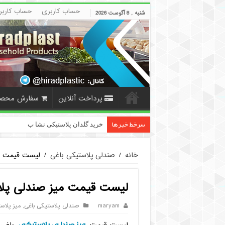
حساب کاربری
حساب کاربر
شنبه , 8 آگوست 2026
پرداخت آنلاین
سفارش محص
سرخط خبرها
خرید گلدان پلاستیکی نشا به صورت عم
خانه
/
صندلی پلاستیکی باغی
/
لیست قیمت می
لیست قیمت میز صندلی پلا
maryam
صندلی پلاستیکی باغی
,
میز پلاس
میز صندلی پلاستیکی