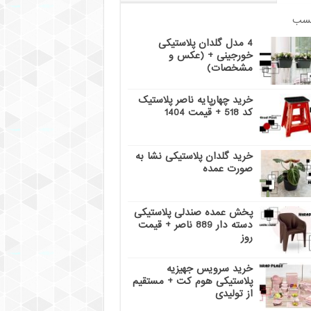
سب
4 مدل گلدان پلاستیکی
خورجینی + (عکس و
مشخصات)
خرید چهارپایه ناصر پلاستیک
کد 518 + قیمت 1404
خرید گلدان پلاستیکی نشا به
صورت عمده
پخش عمده صندلی پلاستیکی
دسته دار 889 ناصر + قیمت
روز
خرید سرویس جهیزیه
پلاستیکی هوم کت + مستقیم
از تولیدی