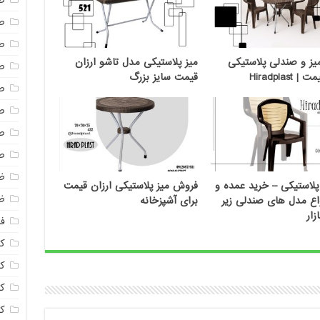
ص
ص
ص
ز و صندلی پلاستیکی
میز پلاستیکی مدل تاشو ارزان
ص
 Hiradplast
قیمت سایز بزرگ
ص
ص
ص
ص
ظ
لاستیکی – خرید عمده و
فروش میز پلاستیکی ارزان قیمت
ظ
اع مدل های صندلی زیر
برای آشپزخانه
زار
فا
ک
کل
ک
ک