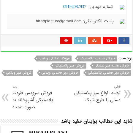
شماره موبایل:
09194087937
پست الکترونیکی: hiradplast.co@gmail.com
برچسب
فروش صندلی پلاستیکی
فروش صندلی ویلایی
فروش عمده میز صندلی
فروش میز پلاستیکی
فروش میز صندلی پلاستیکی
فروش میز صندلی ویلایی
فروش میز ویلایی
قبلی
بعد
تولید انواع میز پلاستیکی
فروش سرویس ظروف
عسلی با طرح شیک
پلاستیکی آشپزخانه به
صورت عمده
شاید این مطالب برایتان مفید باشد