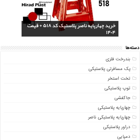
خرید سرویس جهیزیه پلاستیکی هوم کت +
4 مدل گلدان پلاستیکی خورجینی + (عکس و
پخش عمده صندلی پلاستیکی دسته دار 889
خرید چهارپایه ناصر پلاستیک کد 518 + قیمت
1404
مشخصات)
ناصر + قیمت روز
مستقیم از تولیدی
خرید گلدان پلاستیکی نشا به صورت عمده
دسته‌ها
بندرخت فلزی
پک مسافرتی پلاستیکی
تخت استخر
توپ پلاستیکی
جاکفشی
چهارپایه پلاستیکی
چهارپایه پلاستیکی ناصر
دراور پلاستیکی
دمپایی