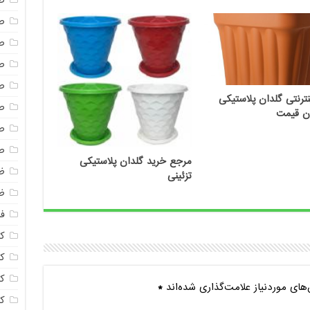
ص
ص
ص
ص
ص
نترنتی گلدان پلاستیکی
ص
زان قیمت
ص
ص
مرجع خرید گلدان پلاستیکی
ظ
تزئینی
ظ
فا
ک
کل
ک
ای موردنیاز علامت‌گذاری شده‌اند
*
ک