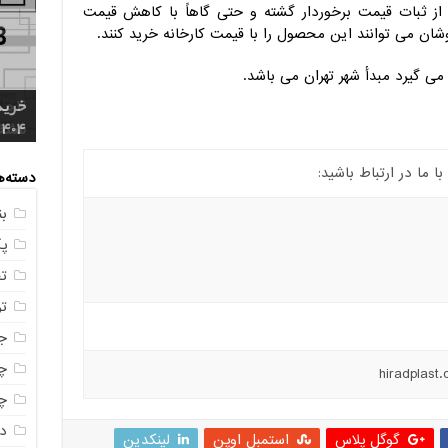
ن از ثبات قیمت برخوردار گشته و حتی گاهاً با کاهش قیمت
ان می توانند این محصول را با قیمت کارخانه خرید کنند.
 گیرد مبدأ شهر تهران می باشد.
خرید
4 م
1404
مشخ
ناصر
مستق
خرید
ما در ارتباط باشید:
دسته‌ه
ب
پ
ت
ت
ج
چه
چه
در
گوگل پلاس
استمبل اوپن
لینکدین