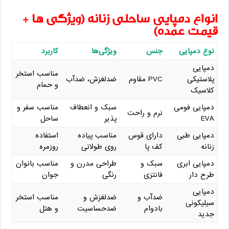
انواع دمپایی ساحلی زنانه (ویژگی ‌ها +
قیمت عمده)
نوع دمپایی
جنس
ویژگی‌ها
کاربرد
دمپایی
مناسب استخر
پلاستیکی
PVC مقاوم
ضدلغزش، ضدآب
و حمام
کلاسیک
دمپایی فومی
سبک و انعطاف‌
مناسب سفر و
نرم و راحت
EVA
پذیر
ساحل
دمپایی طبی
دارای قوس
مناسب پیاده‌
استفاده
زنانه
کف پا
روی طولانی
روزمره
دمپایی ابری
سبک و
طراحی مدرن و
مناسب بانوان
طرح ‌دار
فانتزی
رنگی
جوان
دمپایی
ضدآب و
ضدلغزش و
مناسب استخر
سیلیکونی
بادوام
ضدحساسیت
و هتل
جدید