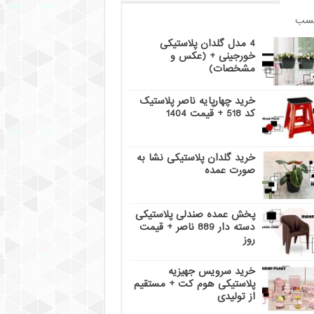
سب
4 مدل گلدان پلاستیکی
خورجینی + (عکس و
مشخصات)
خرید چهارپایه ناصر پلاستیک
کد 518 + قیمت 1404
خرید گلدان پلاستیکی نشا به
صورت عمده
پخش عمده صندلی پلاستیکی
دسته دار 889 ناصر + قیمت
روز
خرید سرویس جهیزیه
پلاستیکی هوم کت + مستقیم
از تولیدی