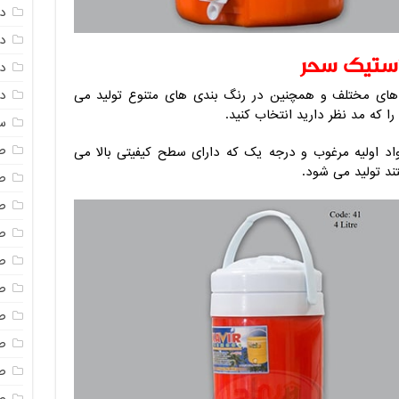
د
دم
استیک سحر
د
‌ های مختلف و همچنین در رنگ بندی های متنوع تولید می
دم
ا که مد نظر دارید انتخاب کنید.
س
ص
د اولیه مرغوب و درجه یک که دارای سطح کیفیتی بالا می
تند تولید می شود.
ص
ص
ص
ص
ص
صن
ص
ص