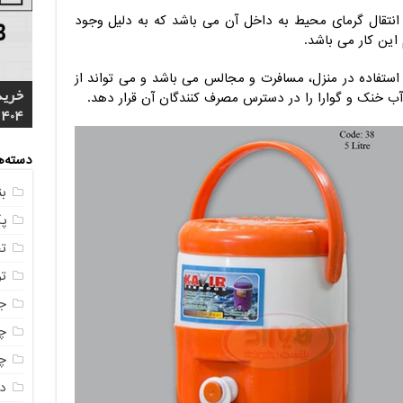
 انتقال گرمای محیط به داخل آن می باشد که به دلیل وجود
این کار می باشد.
استفاده در منزل، مسافرت و مجالس می باشد و می تواند از
خرید
4 م
آب خنک و گوارا را در دسترس مصرف کنندگان آن قرار دهد.
1404
مشخ
ناصر
مستق
خرید
دسته‌ه
ب
پ
ت
ت
ج
چه
چه
در