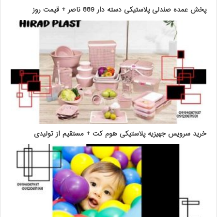
پخش عمده صندلی پلاستیکی دسته دار 889 ناصر + قیمت روز
خرید سرویس جهیزیه پلاستیکی هوم کت + مستقیم از تولیدی