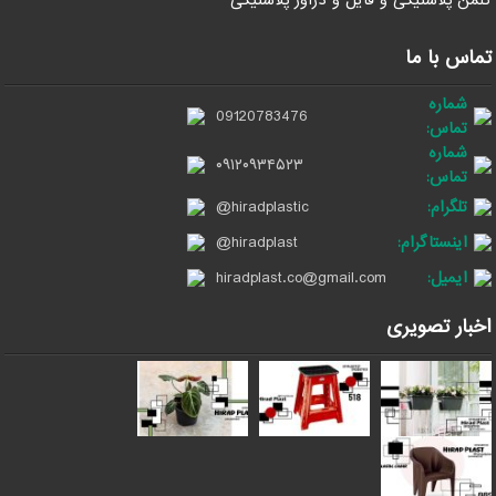
تماس با ما
شماره
09120783476
تماس:
شماره
۰۹۱۲۰۹۳۴۵۲۳
تماس:
تلگرام:
@hiradplastic
اینستاگرام:
@hiradplast
ایمیل:
hiradplast.co@gmail.com
اخبار تصویری