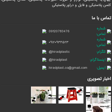
کلمن پلاستیکی و فایل و دراور پلاستیکی
تماس با ما
شماره
09120783476
تماس:
شماره
۰۹۱۲۰۹۳۴۵۲۳
تماس:
تلگرام:
@hiradplastic
اینستاگرام:
@hiradplast
ایمیل:
hiradplast.co@gmail.com
اخبار تصویری