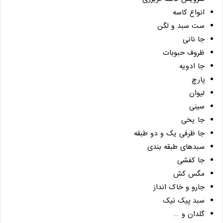
انواع کاسه
ست سبد و لگن
جا نانی
ظروف حبوبات
جا ادویه
پارچ
لیوان
سینی
جا یخی
جا ظرفی یک و دو طبقه
سبدهای طبقه بندی
جا کفشی
مگس کش
جارو و خاک انداز
سبد پیک نیک
گلدان و …