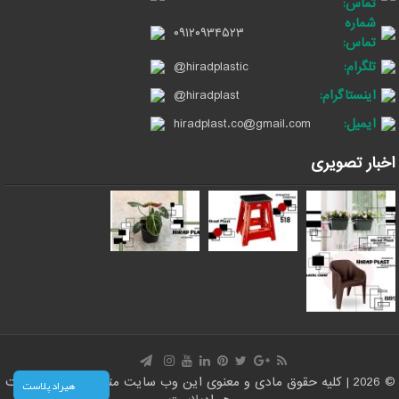
تماس:
شماره
۰۹۱۲۰۹۳۴۵۲۳
تماس:
تلگرام:
@hiradplastic
اینستاگرام:
@hiradplast
ایمیل:
hiradplast.co@gmail.com
اخبار تصویری
© 2026 | کلیه حقوق مادی و معنوی این وب سایت متعلق است به سایت
هیراد پلاست