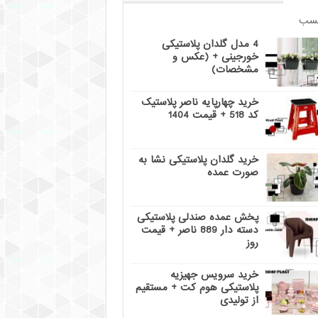
سب
4 مدل گلدان پلاستیکی
خورجینی + (عکس و
مشخصات)
خرید چهارپایه ناصر پلاستیک
کد 518 + قیمت 1404
خرید گلدان پلاستیکی نشا به
صورت عمده
پخش عمده صندلی پلاستیکی
دسته دار 889 ناصر + قیمت
روز
خرید سرویس جهیزیه
پلاستیکی هوم کت + مستقیم
از تولیدی