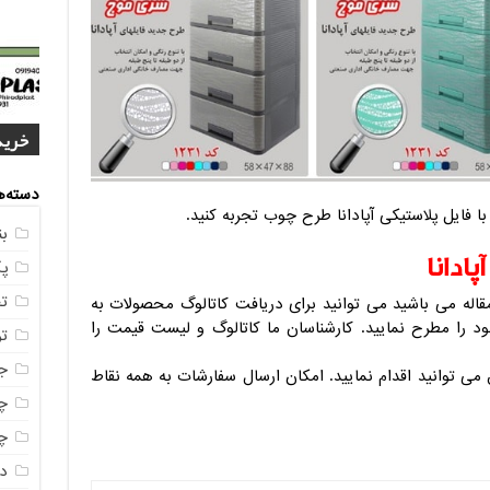
خرید
4 م
1404
مشخ
ناصر
مستق
خرید
دسته‌ه
ا فایل پلاستیکی آپادانا طرح چوب تجربه کنید.
ب
ادانا
پ
ت
اله می باشید می توانید برای دریافت کاتالوگ محصولات به
د را مطرح نمایید. کارشناسان ما کاتالوگ و لیست قیمت را
ت
ج
می توانید اقدام نمایید. امکان ارسال سفارشات به همه نقاط
چه
چه
در