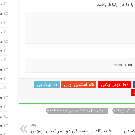
د
ما در ارتباط باشید:
دم
د
دم
س
ص
ص
ص
ص
گوگل پلاس
استمبل اوپن
لینکدین
ص
ص
صن
یکی آپادانا
فروش فایل پلاستیکی در ابعاد مختلف
ص
بعد
ص
ضایی
خرید کلمن پلاستیکی دو شیر کیش ترموس