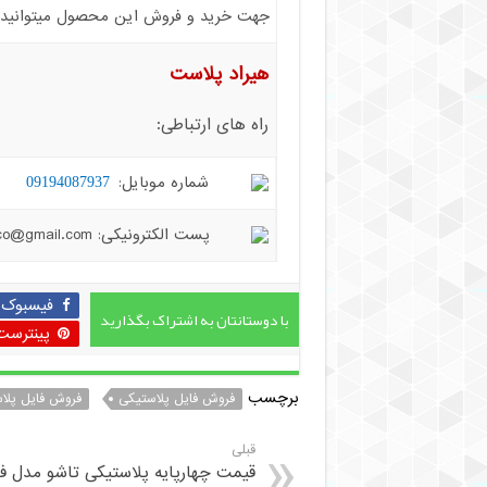
جهت خرید و فروش این محصول میتوانید با 
هیراد پلاست
راه های ارتباطی:
شماره موبایل:
09194087937
پست الکترونیکی: hiradplast.co@gmail.com
فیسبوک
با دوستانتان به اشتراک بگذارید
پینترست
برچسب
فروش فایل پلاستیکی
فروش فایل پلاست
قبلی
قیمت چهارپایه پلاستیکی تاشو مدل ف