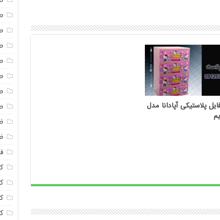
ص
ص
ص
ص
ص
ص
ص
یل پلاستیکی آپادانا مدل
ص
ظ
ظ
فا
ک
کل
ک
ک