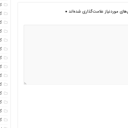
ک
ای موردنیاز علامت‌گذاری شده‌اند
*
گل
گل
گل
گل
گ
گل
گل
گل
گ
گل
گل
گ
گل