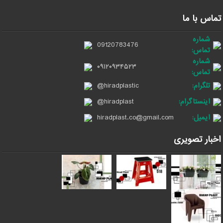
تماس با ما
شماره
09120783476
تماس:
شماره
۰۹۱۲۰۹۳۴۵۲۳
تماس:
تلگرام:
@hiradplastic
اینستاگرام:
@hiradplast
ایمیل:
hiradplast.co@gmail.com
اخبار تصویری