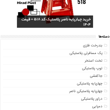
خرید سرویس جهیزیه پلاستیکی هوم کت +
4 مدل گلدان پلاستیکی خورجینی + (عکس و
پخش عمده صندلی پلاستیکی دسته دار 889
خرید چهارپایه ناصر پلاستیک کد 518 + قیمت
1404
مشخصات)
ناصر + قیمت روز
مستقیم از تولیدی
خرید گلدان پلاستیکی نشا به صورت عمده
دسته‌ها
بندرخت فلزی
پک مسافرتی پلاستیکی
تخت استخر
توپ پلاستیکی
جاکفشی
چهارپایه پلاستیکی
چهارپایه پلاستیکی ناصر
دراور پلاستیکی
دمپایی