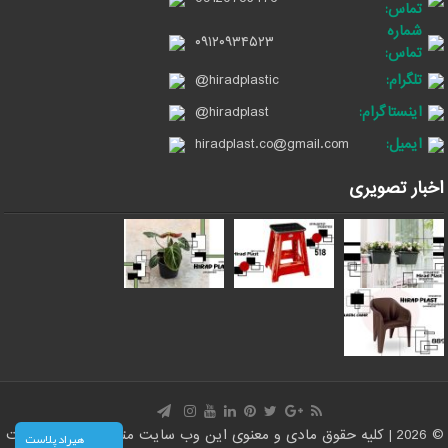
تماس:
شماره
۰۹۱۲۰۹۳۴۵۲۳
تماس:
تلگرام:
@hiradplastic
اینستاگرام:
@hiradplast
ایمیل:
hiradplast.co@gmail.com
اخبار تصویری
© 2026 | کلیه حقوق مادی و معنوی این وب سایت متعلق است به سایت
هیراد پلاست