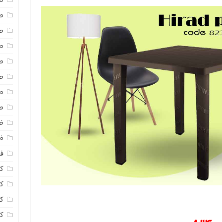
ص
ص
ص
ص
ص
ص
ص
ص
ظ
ظ
فا
ک
کل
ک
ک