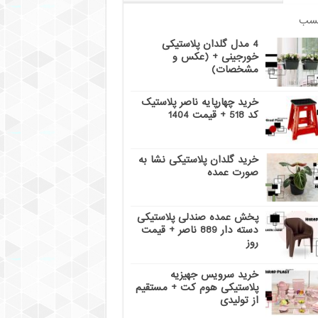
سب
4 مدل گلدان پلاستیکی
خورجینی + (عکس و
مشخصات)
خرید چهارپایه ناصر پلاستیک
کد 518 + قیمت 1404
خرید گلدان پلاستیکی نشا به
صورت عمده
پخش عمده صندلی پلاستیکی
دسته دار 889 ناصر + قیمت
روز
خرید سرویس جهیزیه
پلاستیکی هوم کت + مستقیم
از تولیدی