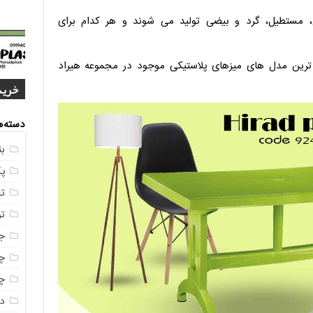
ع، مستطیل، گرد و بیضی تولید می شوند و هر کدام برای
 ترین مدل های میزهای پلاستیکی موجود در مجموعه هیراد
خرید
4 م
1404
مشخ
ناصر
مستق
خرید
دسته‌ه
ب
پ
ت
ت
ج
چه
چه
در