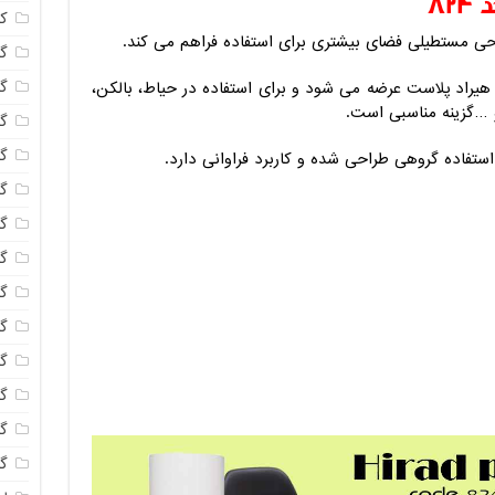
۸
ک
گل
گل
هیراد پلاست عرضه می شود و برای استفاده در حیاط، بالکن،
و …گزینه مناسبی است.
گل
گل
استفاده گروهی طراحی شده و کاربرد فراوانی دارد.
گ
گل
گل
گل
گ
گل
گل
گ
گل