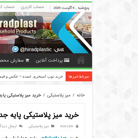
حساب کاربری
حساب کا
پنج‌شنبه , 6 آگوست 2026
پرداخت آنلاین
سفارش محص
سرخط خبرها
خرید توپ استخری عمده + عکس و قی
خانه
/
میز پلاستیکی
/
خرید میز پلاستیکی پایه
خرید میز پلاستیکی پایه جدا
maryam
میز پلاستیکی
ارسال دیدگا
میز پلاستیکی