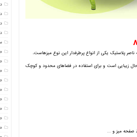
د
دم
د
دم
س
ص
ص
ال زیبایی است و برای استفاده در فضاهای محدود و کوچک
ص
ص
ص
ص
صن
ص
ص
 صفحه میز و …