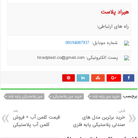
هیراد پلاست
راه های ارتباطی:
شماره موبایل:
09194087937
پست الکترونیکی: hiradplast.co@gmail.com
برچسب
خرید میز پایه بلند
خرید میز پلاستیکی
میز پلاستیکی پایه بلند
قبلی
بعد
خرید برترین مدل های
قیمت کلمن آب + فروش
صندلی پلاستیکی پایه فلزی
کلمن آب پلاستیکی