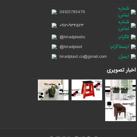
شماره
09120783476
تماس:
شماره
۰۹۱۲۰۹۳۴۵۲۳
تماس:
تلگرام:
@hiradplastic
اینستاگرام:
@hiradplast
ایمیل:
hiradplast.co@gmail.com
اخبار تصویری