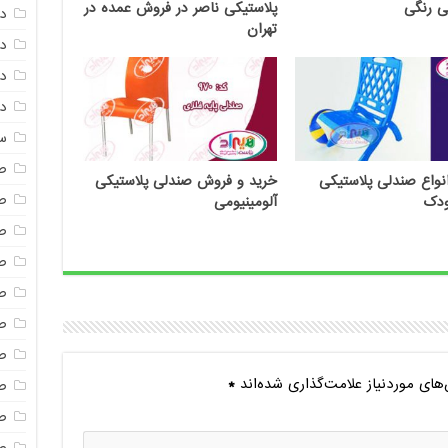
ی رنگی
پلاستیکی ناصر در فروش عمده در
د
تهران
دم
د
دم
س
ص
واع صندلی پلاستیکی
خرید و فروش صندلی پلاستیکی
ص
ودک
آلومینیومی
ص
ص
ص
ص
صن
ای موردنیاز علامت‌گذاری شده‌اند
*
ص
ص