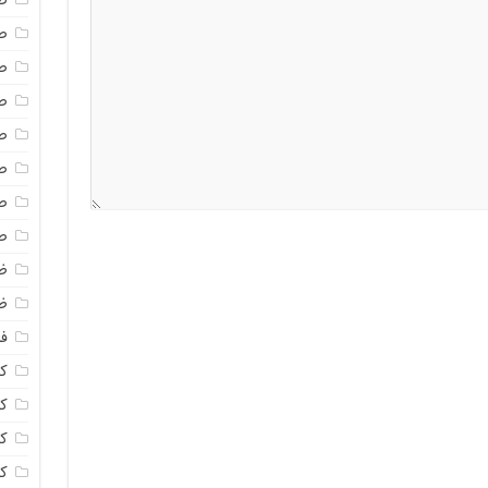
ص
ص
ص
ص
ص
ص
ص
ص
ظ
ظ
فا
ک
کل
ک
ک