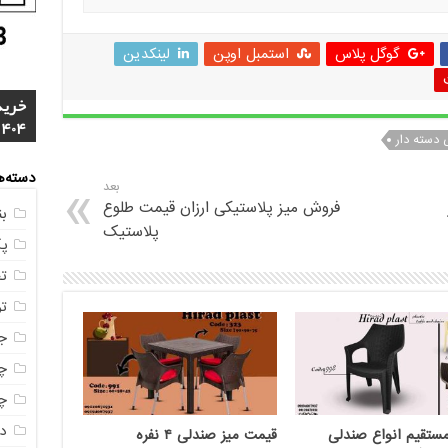
گوگل پلاس
استمبل اوپن
لینکدین
خرید
4 م
1404
مشخ
ناصر
مستق
خرید
دسته دار
دسته‌ه
بعد
فروش میز پلاستیکی ارزان قیمت طلوع
ب
پلاستیک
پ
ت
ت
ج
چه
چه
در
ستقیم انواع صندلی
قیمت میز صندلی ۴ نفره