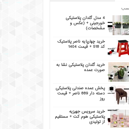
سب
4 مدل گلدان پلاستیکی
خورجینی + (عکس و
مشخصات)
خرید چهارپایه ناصر پلاستیک
کد 518 + قیمت 1404
خرید گلدان پلاستیکی نشا به
صورت عمده
پخش عمده صندلی پلاستیکی
دسته دار 889 ناصر + قیمت
روز
خرید سرویس جهیزیه
پلاستیکی هوم کت + مستقیم
از تولیدی