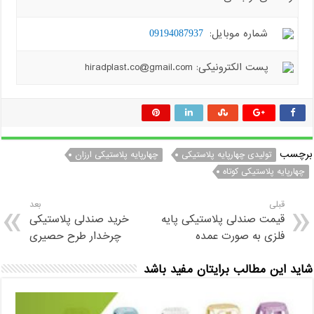
شماره موبایل:
09194087937
پست الکترونیکی: hiradplast.co@gmail.com
برچسب
تولیدی چهارپایه پلاستیکی
چهارپایه پلاستیکی ارزان
چهارپایه پلاستیکی کوتاه
قبلی
بعد
قیمت صندلی پلاستیکی پایه
خرید صندلی پلاستیکی
فلزی به صورت عمده
چرخدار طرح حصیری
شاید این مطالب برایتان مفید باشد