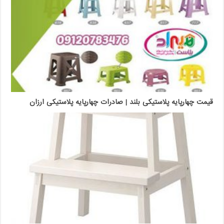
قیمت چهارپایه پلاستیکی بلند | صادرات چهارپایه پلاستیکی ارزان