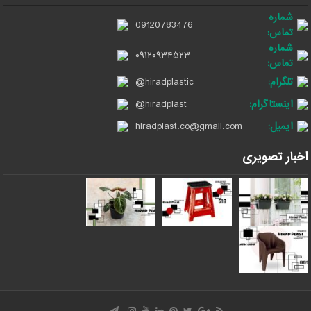
شماره
09120783476
تماس:
شماره
۰۹۱۲۰۹۳۴۵۲۳
تماس:
تلگرام:
@hiradplastic
اینستاگرام:
@hiradplast
ایمیل:
hiradplast.co@gmail.com
اخبار تصویری