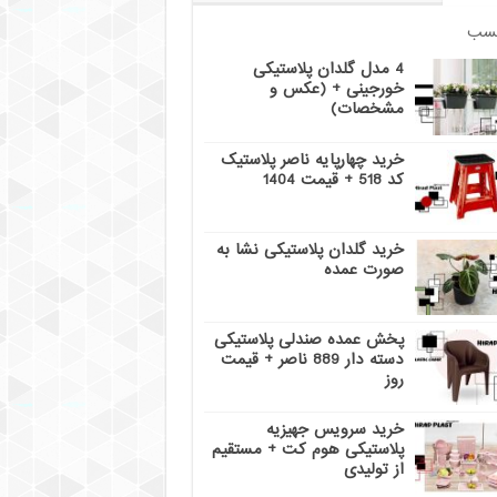
سب
4 مدل گلدان پلاستیکی
خورجینی + (عکس و
مشخصات)
خرید چهارپایه ناصر پلاستیک
کد 518 + قیمت 1404
خرید گلدان پلاستیکی نشا به
صورت عمده
پخش عمده صندلی پلاستیکی
دسته دار 889 ناصر + قیمت
روز
خرید سرویس جهیزیه
پلاستیکی هوم کت + مستقیم
از تولیدی