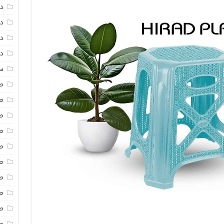
د
دم
د
دم
س
ص
ص
ص
ص
ص
ص
صن
ص
ص