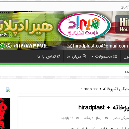
ربری
ول
محصولات
درباره ما
تماس با ما
ده
 آشپزخانه + hiradplast
 hiradplast
ستیکی ناصر
ارسال دیدگاه
15 بازدید