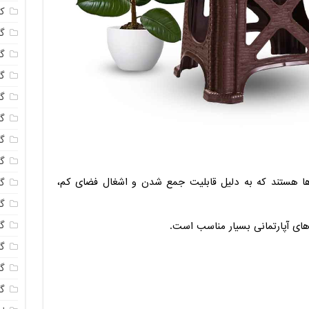
ک
گل
گل
گل
گل
گ
گل
گل
‌ها هستند که به دلیل قابلیت جمع شدن و اشغال فضای کم،
گل
گ
گل
های آپارتمانی بسیار مناسب است.
گل
گ
گل