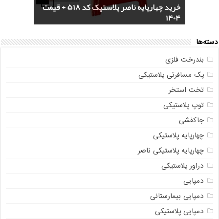
خرید سرویس جهیزیه پلاستیکی هوم کت +
4 مدل گلدان پلاستیکی خورجینی + (عکس و
پخش عمده صندلی پلاستیکی دسته دار 889
خرید چهارپایه ناصر پلاستیک کد 518 + قیمت
1404
مشخصات)
ناصر + قیمت روز
مستقیم از تولیدی
خرید گلدان پلاستیکی نشا به صورت عمده
دسته‌ها
بندرخت فلزی
پک مسافرتی پلاستیکی
تخت استخر
توپ پلاستیکی
جاکفشی
چهارپایه پلاستیکی
چهارپایه پلاستیکی ناصر
دراور پلاستیکی
دمپایی
دمپایی بیمارستانی
دمپایی پلاستیکی