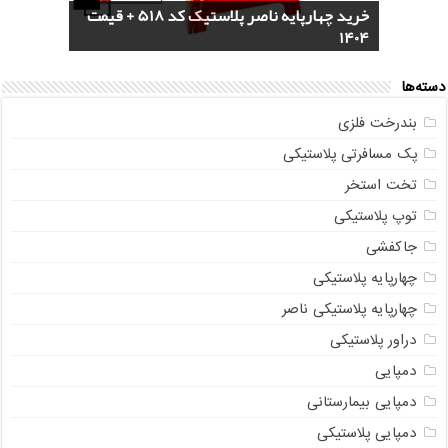
خرید سرویس جهیزیه پلاستیکی هوم کت +
4 مدل گلدان پلاستیکی خورجینی + (عکس و
پخش عمده صندلی پلاستیکی دسته دار 889
خرید چهارپایه ناصر پلاستیک کد 518 + قیمت
1404
مشخصات)
ناصر + قیمت روز
مستقیم از تولیدی
خرید گلدان پلاستیکی نشا به صورت عمده
دسته‌ها
بندرخت فلزی
پک مسافرتی پلاستیکی
تخت استخر
توپ پلاستیکی
جاکفشی
چهارپایه پلاستیکی
چهارپایه پلاستیکی ناصر
دراور پلاستیکی
دمپایی
دمپایی بیمارستانی
دمپایی پلاستیکی