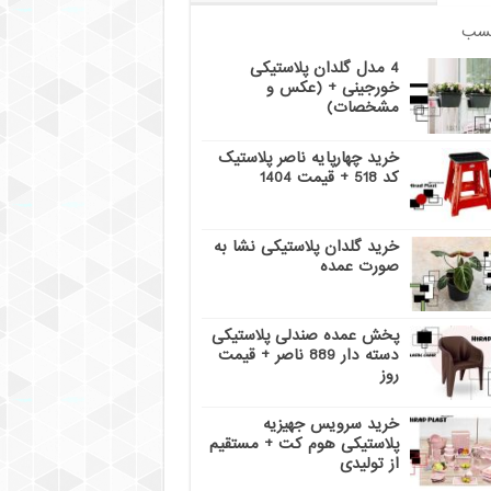
سب
4 مدل گلدان پلاستیکی
خورجینی + (عکس و
مشخصات)
خرید چهارپایه ناصر پلاستیک
کد 518 + قیمت 1404
خرید گلدان پلاستیکی نشا به
صورت عمده
پخش عمده صندلی پلاستیکی
دسته دار 889 ناصر + قیمت
روز
خرید سرویس جهیزیه
پلاستیکی هوم کت + مستقیم
از تولیدی