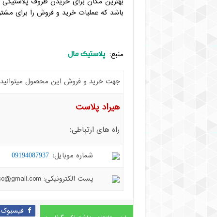
بهترین مکان برای خریدن ظروف پلاستیکی ا
باشد که عملیات خرید و فروش را برای مش
پلاستیک مال
منبع:
جهت خرید و فروش این محصول میتوانید با 
هیراد پلاست
راه های ارتباطی:
شماره موبایل:
09194087937
پست الکترونیکی: hiradplast.co@gmail.com
فیسبوک
با دوستانتان به اشتراک بگذارید