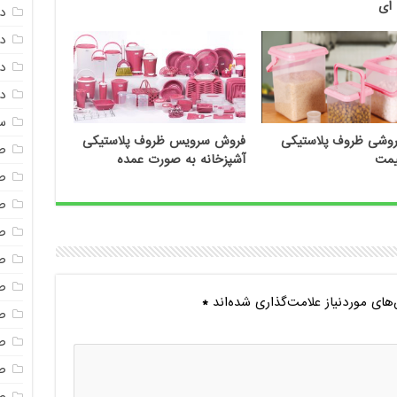
 ای
د
دم
د
دم
س
روشی ظروف پلاستیکی
فروش سرویس ظروف پلاستیکی
ص
یمت
آشپزخانه به صورت عمده
ص
ص
ص
ص
ص
ای موردنیاز علامت‌گذاری شده‌اند
*
صن
ص
ص