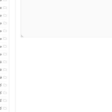
ص
ص
ص
ص
ص
ص
ص
ص
ظ
ظ
فا
ک
کل
ک
ک