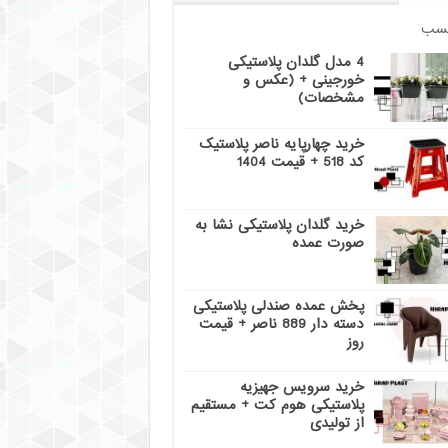
سب
4 مدل گلدان پلاستیکی
خورجینی + (عکس و
مشخصات)
خرید چهارپایه ناصر پلاستیک
کد 518 + قیمت 1404
خرید گلدان پلاستیکی نشا به
صورت عمده
پخش عمده صندلی پلاستیکی
دسته دار 889 ناصر + قیمت
روز
خرید سرویس جهیزیه
پلاستیکی هوم کت + مستقیم
از تولیدی