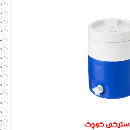
د
دم
د
دم
س
ص
ص
ص
ص
ص
ص
صن
ص
ص
لاستیکی کوچک