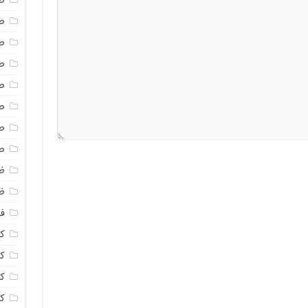
ص
ص
ص
ص
ص
ص
ص
ص
ظ
ظ
فا
ک
کل
ک
ک