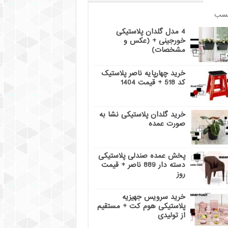
سب
4 مدل گلدان پلاستیکی
خورجینی + (عکس و
مشخصات)
خرید چهارپایه ناصر پلاستیک
کد 518 + قیمت 1404
خرید گلدان پلاستیکی نشا به
صورت عمده
پخش عمده صندلی پلاستیکی
دسته دار 889 ناصر + قیمت
روز
خرید سرویس جهیزیه
پلاستیکی هوم کت + مستقیم
از تولیدی