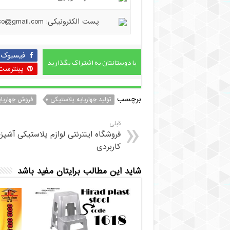
پست الکترونیکی: hiradplast.co@gmail.com
فیسبوک
با دوستانتان به اشتراک بگذارید
پینترست
برچسب
تولید چهارپایه پلاستیکی
فروش چهارپای
قبلی
فروشگاه اینترنتی لوازم پلاستیکی آشپز
کاربردی
شاید این مطالب برایتان مفید باشد