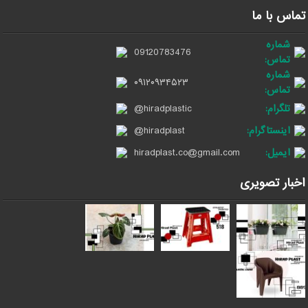
تماس با ما
شماره
09120783476
تماس:
شماره
۰۹۱۲۰۹۳۴۵۲۳
تماس:
تلگرام:
@hiradplastic
اینستاگرام:
@hiradplast
ایمیل:
hiradplast.co@gmail.com
اخبار تصویری