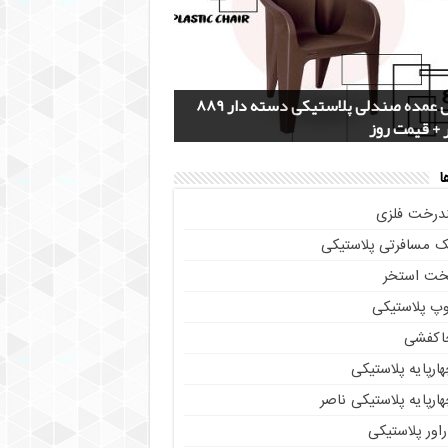
 سرویس جهیزیه پلاستیکی هوم کت +
دل گلدان پلاستیکی خورجینی + (عکس و
پخش عمده صندلی پلاستیکی دسته دار 889
خرید چهارپایه ناصر پلاستیک کد 518 + قیمت
صات)
 + قیمت روز
یم از تولیدی
 گلدان پلاستیکی نشا به صورت عمده
ا
ندرخت فلزی
ک مسافرتی پلاستیکی
خت استخر
وپ پلاستیکی
اکفشی
ارپایه پلاستیکی
ارپایه پلاستیکی ناصر
اور پلاستیکی