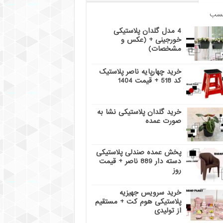
سب
4 مدل گلدان پلاستیکی
خورجینی + (عکس و
مشخصات)
خرید چهارپایه ناصر پلاستیک
کد 518 + قیمت 1404
خرید گلدان پلاستیکی نشا به
صورت عمده
پخش عمده صندلی پلاستیکی
دسته دار 889 ناصر + قیمت
روز
خرید سرویس جهیزیه
پلاستیکی هوم کت + مستقیم
از تولیدی