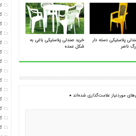
ک
گل
گل
گل
دلی پلاستیکی دسته دار
خرید صندلی پلاستیکی باغی به
گل
رگ ناصر
شکل عمده
گ
گل
گل
گل
گ
ای موردنیاز علامت‌گذاری شده‌اند
*
گل
گل
گ
گل