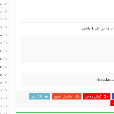
د
دم
د
دم
ما در ارتباط باشید:
س
ص
ص
ص
ص
ص
ص
صن
گوگل پلاس
استمبل اوپن
لینکدین
ص
ص