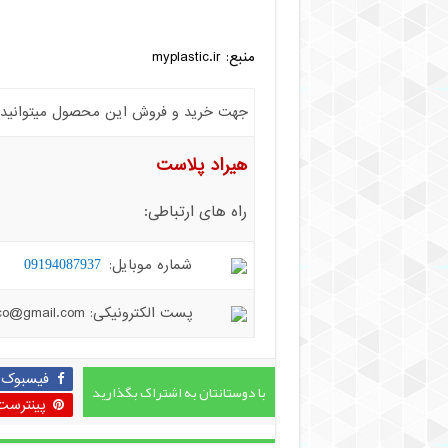
منبع: myplastic.ir
جهت خرید و فروش این محصول میتوانید با 
هیراد پلاست
راه های ارتباطی:
شماره موبایل:
09194087937
پست الکترونیکی: hiradplast.co@gmail.com
فیسبوک
با دوستانتان به اشتراک بگذارید
پینترست