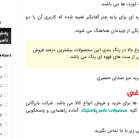
 کورت ها می باشند.
 برای پایه چتر آفتابگیر تعبیه شده که کاربری آن را دو
نگی از چیدمان هماهنگ می شوند.
خرید
4 م
1404
مشخ
ناصر
مستق
خرید
نوع بالا در رنگ بندی این محصولات بیشترین درصد فروش
دسته‌ه
 از ست های قهوه ای رنگ می باشد.
ب
پ
ت
اغی
ت
ها برای خرید و فروش انواع کالا می باشد. شرکت بازرگانی
ج
محصولات ناصر پلاستیک
 کلیه
آماده راهنمایی و پاسخگویی
چه
چه
 زیر با ما تماس بگیرید.
در