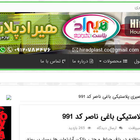
ری
ول
محصولات
درباره ما
تماس با ما
12
ی پلاستیکی باغی ناصر کد 991
تیکی باغی ناصر کد 991
یربافت
ارسال دیدگاه
265 بازدید
اده در باغ، حیاط و حتی بالکن آپارتمان ها بسیار پر رونق